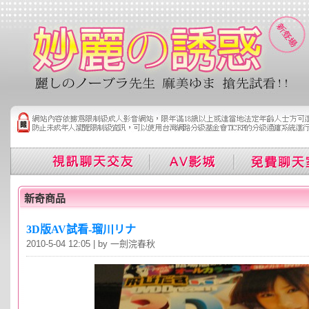
新奇商品
3D版AV試看-瑠川リナ
2010-5-04 12:05 | by 一劍浣春秋