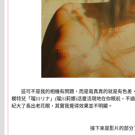
這可不是我的相機有問題，而是寫真真的就是有色差，
模特兒「瑠川リナ」(瑠川莉娜)活靈活現地在你眼前，不
紀大了長出老花眼，其實我覺得效果並不明顯。
接下來是影片的部分