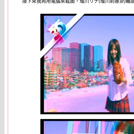
接下來我再用電腦來截圖，瑠川リナ(瑠川莉娜)的輪廓