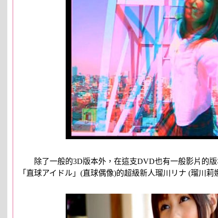
除了一般的3D版本外，在這支DVD也有一般影片的版
「直球アイドル」(直球偶像)的超級新人瑠川リナ (瑠川莉