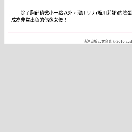
除了胸部稍微小一點以外，瑠川リナ(瑠川莉娜)的臉蛋
成為非常出色的偶像女優！
清涼自拍av女寫真 © 2010 avshow.c